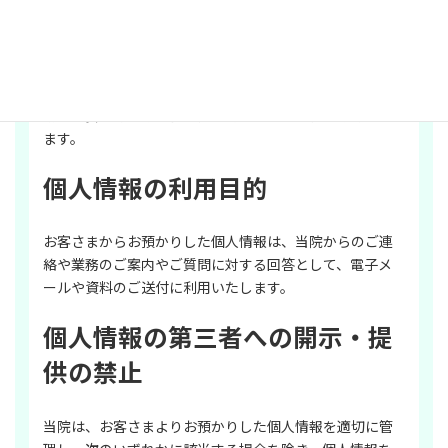
当院は、お客さまの個人情報を正確かつ最新の状態に保
ち、個人情報への不正アクセス・紛失・破損・改ざん・
漏洩などを防止するため、セキュリティシステムの維
持・管理体制の整備・社員教育の徹底等の必要な措置を
講じ、安全対策を実施し個人情報の厳重な管理を行ない
ます。
個人情報の利用目的
お客さまからお預かりした個人情報は、当院からのご連
絡や業務のご案内やご質問に対する回答として、電子メ
ールや資料のご送付に利用いたします。
個人情報の第三者への開示・提
供の禁止
当院は、お客さまよりお預かりした個人情報を適切に管