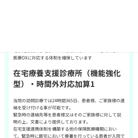
医療DX推進体制整備加算・在宅
医療DX情報活用加算
オンライン資格確認により取得した診療情報・薬剤情報
を実際に活用できる体制を整備し、質の高い診療の提供
を目指しています。
電子処方箋及び電子カルテ情報共有サービスを導入し、
医療DXに対応する体制を確保しています
在宅療養支援診療所（機能強化
型）・時間外対応加算1
当院の訪問診療では24時間365日、患者様、ご家族様の連
絡を受け付ける事が可能です。
緊急時の連絡先等を患者様又はそのご家族様に対して説
明の上、文書により提供しております。
在宅支援連携体制を構築する他の保険医療機関におい
て、緊急時に居宅において療養を行っている患者が入院で