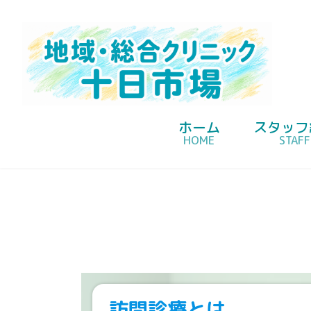
ホーム
スタッフ
コ
ナ
HOME
STAFF
トップページ
訪問診療
ン
ビ
テ
ゲ
ン
ー
ツ
シ
へ
ョ
ス
ン
キ
に
ッ
移
プ
動
訪問診療とは