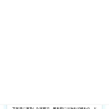
喘鳴の原因
呼気性喘鳴（気管支炎、気管支喘息な
ど）
気管支炎と喘息のケースが多いです。気管支炎は、風邪
の延長で、上気道周りに起きていたウイルスの炎症が
下気道に波及した状態で、基本的には治れば終わり、と