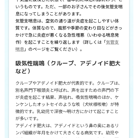
いうものです。ただ、一部のお子さんでその後気管支喘
息になってしまうことがあります。
気管支喘息は、空気の通り道が炎症を起こしやすい体
質です。体質なので、風邪や季節の変わり目などがきっ
かけで急に炎症が悪くなる急性増悪（いわゆる喘息発
作）を起こすことを繰り返します（詳しくは「
気管支
喘息
」のページをご覧ください）。
吸気性喘鳴（クループ、アデノイド肥大
など）
クループやアデノイド肥大が代表的です。クループは、
別名声門下喉頭炎と呼ばれ、声を出すための声門の下
が炎症を起こす結果、声枯れ、吸気性喘鳴のほか、ケ
ンケンしたオットセイのような咳（犬吠様咳嗽）が特
徴的です。乳幼児で深夜～明け方にかけて起こすこと
が多いです。
アデノイド肥大は、アデノイドという鼻の奥にあるリ
ンパ組織が年月をかけて大きくなる病気です。幼児や