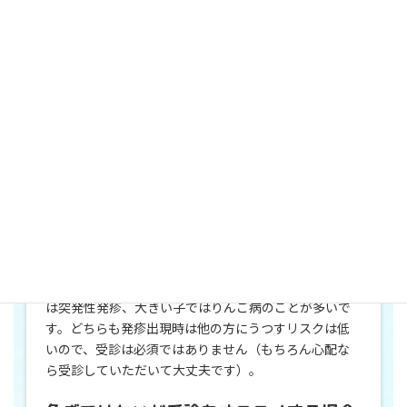
うが良い場合
・高熱を伴う
・目が充血している
・唇が赤い
・小さな水ぶくれや出血がある
基本的には発熱を伴う場合は、川崎病など入院が必要
な病気、水痘など他の方に移すとまずい病気、登園・
登校の目安が決まっている病気などのことがあるので、
早めの受診をおすすめしています。目の充血や唇の発
赤は、川崎病やアデノウイルス感染症、溶連菌感染症
などで見られます。小さな水ぶくれや出血は水ぼうそ
うに特徴的です。
なお、熱が下がってから発疹が出てくる場合、乳児で
は突発性発疹、大きい子ではりんご病のことが多いで
す。どちらも発疹出現時は他の方にうつすリスクは低
いので、受診は必須ではありません（もちろん心配な
ら受診していただいて大丈夫です）。