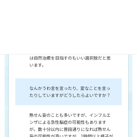
重症な方や重症化リスクの高い方以外は、
そもそも抗インフルエンザ薬を使わなくて
も自然に治るので、薬を使わないのも選択
肢としては全然ありです
（むしろ世界的に
は自然治癒が標準です）。例えば、どうし
てもタミフルが苦くて内服できない幼児で
は自然治癒を目指すのもいい選択肢だと思
います。
なんかうわ言を言ったり、変なことを言っ
たりしていますがどうしたらよいですか？
熱せん妄のことも多いですが、インフルエ
ンザによる急性脳症の可能性もあります
が。数十分以内に普段通りになれば熱せん
妄の可能性が高いですが、1時間以上様子が